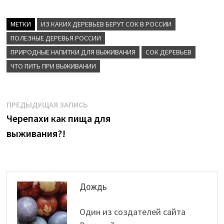
сиса!
сока.
Какие грибы
едят сырыми?
МЕТКИ
ИЗ КАКИХ ДЕРЕВЬЕВ БЕРУТ СОК В РОССИИ
ПОЛЕЗНЫЕ ДЕРЕВЬЯ РОССИИ
ПРИРОДНЫЕ НАПИТКИ ДЛЯ ВЫЖИВАНИЯ
СОК ДЕРЕВЬЕВ
ЧТО ПИТЬ ПРИ ВЫЖИВАНИИ
Навигация
Предыдущая
ПРЕДЫДУЩАЯ ЗАПИСЬ
запись:
Черепахи как пища для
по
выживания?!
записям
Дождь
Один из создателей сайта