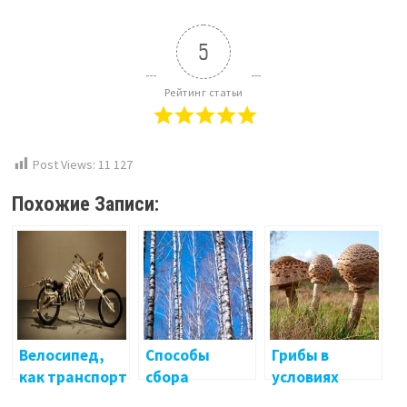
5
Рейтинг статьи
Post Views:
11 127
Похожие Записи:
Велосипед,
Способы
Грибы в
как транспорт
сбора
условиях
постапокалип
берёзового
выживания!