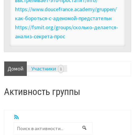
выстреливает-это-простатит/info/
https://www.doucefrance.academy/gruppen/
как-бороться-с-аденомой-предстательн
https://fsmit.org/groups/сколько-делается-
анализ-секрета-прос
Домой
Участники
1
Активность группы
RSS
Показать:
Поиск
Поиск