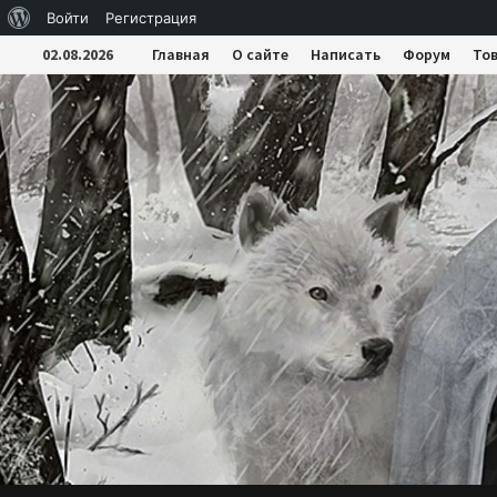
О
Войти
Регистрация
Перейти
WordPress
02.08.2026
Главная
О сайте
Написать
Форум
То
к
содержимому