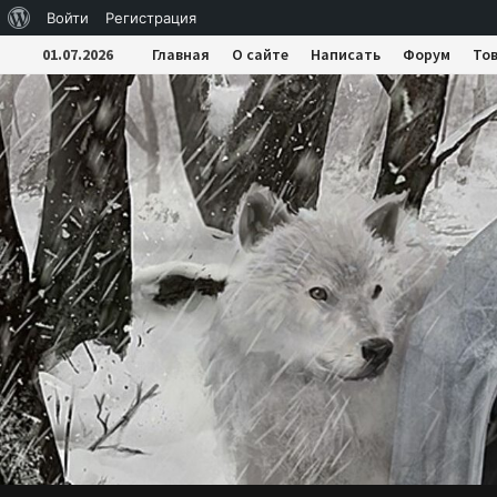
О
Войти
Регистрация
Перейти
WordPress
01.07.2026
Главная
О сайте
Написать
Форум
То
к
содержимому