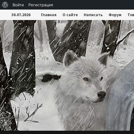
О
Войти
Регистрация
Перейти
WordPress
30.07.2026
Главная
О сайте
Написать
Форум
То
к
содержимому