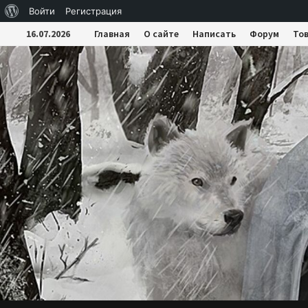
О
Войти
Регистрация
Перейти
WordPress
16.07.2026
Главная
О сайте
Написать
Форум
То
к
содержимому