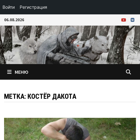
Войти
Регистрация
Перейти
06.08.2026
к
содержимому
МЕНЮ
МЕТКА:
КОСТЁР ДАКОТА