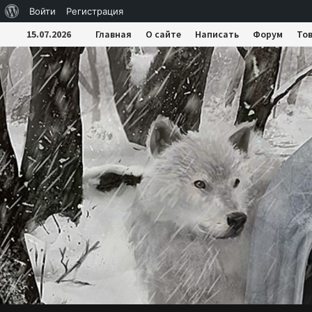
О
Войти
Регистрация
Перейти
WordPress
15.07.2026
Главная
О сайте
Написать
Форум
То
к
содержимому