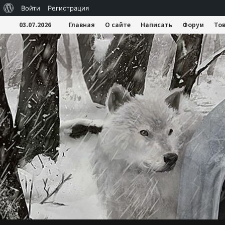
О
Войти
Регистрация
Перейти
WordPress
03.07.2026
Главная
О сайте
Написать
Форум
То
к
содержимому