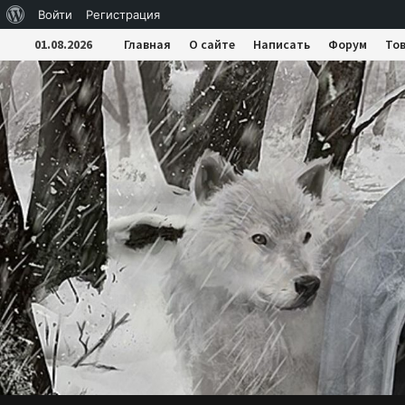
О
Войти
Регистрация
Перейти
WordPress
01.08.2026
Главная
О сайте
Написать
Форум
То
к
содержимому