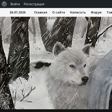
О
Войти
Регистрация
Перейти
WordPress
26.07.2026
Главная
О сайте
Написать
Форум
То
к
содержимому