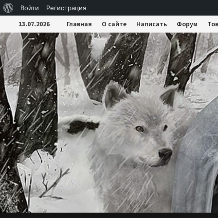
О
Войти
Регистрация
Перейти
WordPress
13.07.2026
Главная
О сайте
Написать
Форум
То
к
содержимому