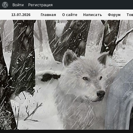
О
Войти
Регистрация
Перейти
WordPress
13.07.2026
Главная
О сайте
Написать
Форум
То
к
содержимому