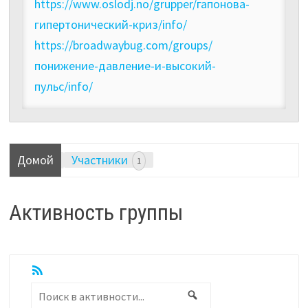
https://www.oslodj.no/grupper/гапонова-
гипертонический-криз/info/
https://broadwaybug.com/groups/
понижение-давление-и-высокий-
пульс/info/
Домой
Участники
1
Активность группы
RSS
Показать:
Поиск
Поиск