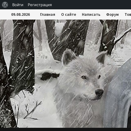
О
Войти
Регистрация
Перейти
WordPress
09.08.2026
Главная
О сайте
Написать
Форум
То
к
содержимому