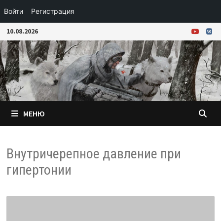
Войти
Регистрация
Перейти
10.08.2026
к
содержимому
МЕНЮ
Внутричерепное давление при
гипертонии