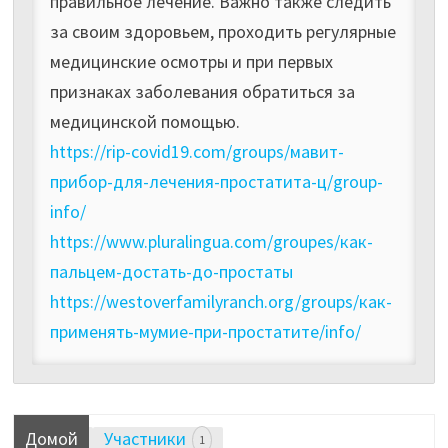
правильное лечение. Важно также следить
за своим здоровьем, проходить регулярные
медицинские осмотры и при первых
признаках заболевания обратиться за
медицинской помощью.
https://rip-covid19.com/groups/мавит-
прибор-для-лечения-простатита-ц/group-
info/
https://www.pluralingua.com/groupes/как-
пальцем-достать-до-простаты
https://westoverfamilyranch.org/groups/как-
применять-мумие-при-простатите/info/
Домой
Участники
1