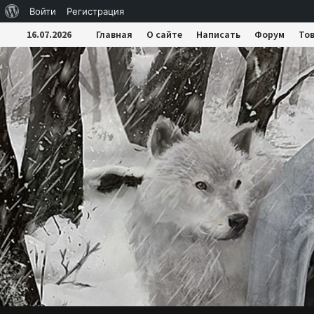
О
Войти
Регистрация
Перейти
WordPress
16.07.2026
Главная
О сайте
Написать
Форум
То
к
содержимому