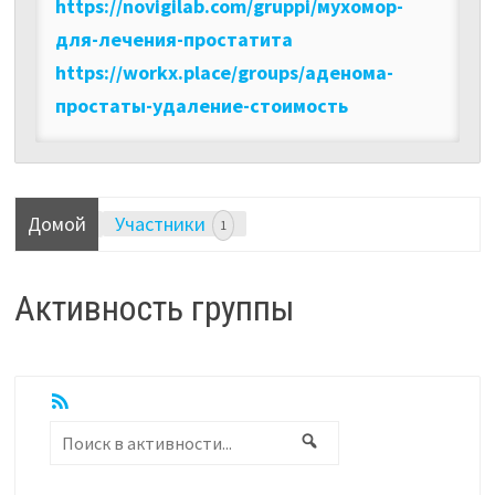
https://novigilab.com/gruppi/мухомор-
для-лечения-простатита
https://workx.place/groups/аденома-
простаты-удаление-стоимость
Домой
Участники
1
Активность группы
RSS
Показать:
Поиск
Поиск
в