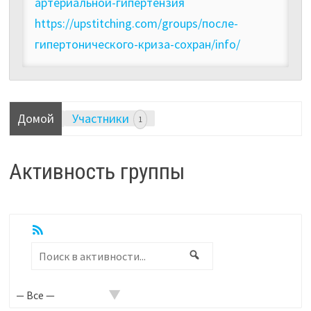
артериальной-гипертензия
https://upstitching.com/groups/после-
гипертонического-криза-сохран/info/
Домой
Участники
1
Активность группы
RSS
Показать:
Поиск
Поиск
в
активности...