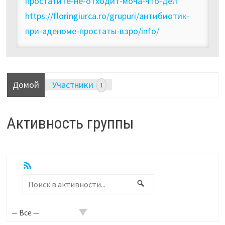
простатите-не-отходит-моча-что-дел
https://floringiurca.ro/grupuri/антибиотик-
при-аденоме-простаты-взро/info/
Домой
Участники
1
Активность группы
RSS
Показать:
Поиск
Поиск
в
активности...