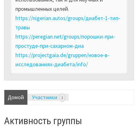
промышленных целей.
https://nigerian.autos/groups/диабет-1-тип-
травы
https://peregian.net/groups/порошки-при-
простуде-при-сахарном-диа
https://projectgaia.de/gruppen/новое-в-
исследованиях-диабета/info/
Домой
Участники
1
Активность группы