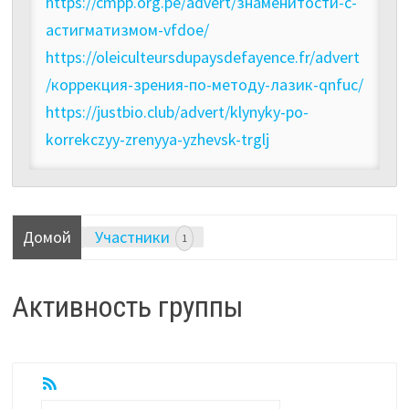
https://cmpp.org.pe/advert/знаменитости-с-
астигматизмом-vfdoe/
https://oleiculteursdupaysdefayence.fr/advert
/коррекция-зрения-по-методу-лазик-qnfuc/
https://justbio.club/advert/klynyky-po-
korrekczyy-zrenyya-yzhevsk-trglj
Домой
Участники
1
Активность группы
RSS
Показать: