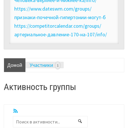
человека-верхнее-и-нижнее-ка/info/
https://www.dateswm.com/groups/
признаки-почечной-гипертонии-могут-б
https://competitorcalendar.com/groups/
артериальное-давление-170-на-107/info/
Домой
Участники
1
Активность группы
RSS
Показать:
Поиск
Поиск